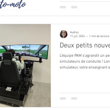
Audrey
11 juil. 2024
1 min de lecture
Deux petits nouve
L'équipe PAM s'agrandit un pe
simulateurs de conduite ! Lor
simulateur, votre enseignant 
et vous aider à progresser pl
Ce sont de véritables outils 
faire travailler les aspects 
: conduite économique, consc
de situations et bien sur simu
circulation difficiles,