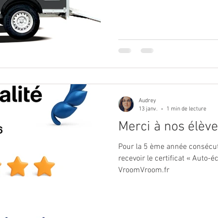
Audrey
13 janv.
1 min de lecture
Merci à nos élèv
Pour la 5 ème année consécuti
recevoir le certificat « Auto-
VroomVroom.fr