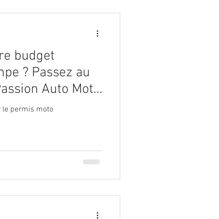
tre budget
ompe ? Passez au
assion Auto Moto
vrez la liberté !
 le permis moto