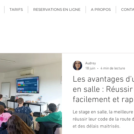
TARIFS
RESERVATIONS EN LIGNE
A PROPOS
CONT
Audrey
18 juin
4 min de lecture
Les avantages d'
en salle : Réuss
facilement et ra
Le stage en salle, la meilleur
réussir leur code de la route 
et des délais maitrisés.