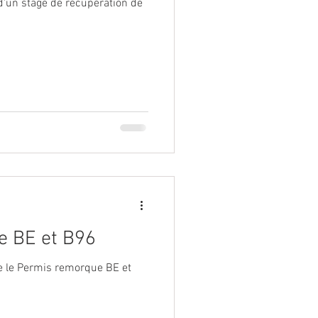
d'un stage de récupération de
 BE et B96
e le Permis remorque BE et