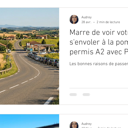
Audrey
28 avr.
2 min de lecture
Marre de voir vo
s'envoler à la p
permis A2 avec P
à Nogaro et décou
Les bonnes raisons de passer
Audrey