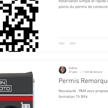
Réservation simple et rapide 
points du permis de conduire
Audrey
27 janv.
1 min de lecture
Permis Remorque
Nouveauté : PAM vous propos
formation 7h B96