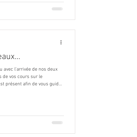
aux...
u avec l'arrivée de nos deux
s de vos cours sur le
est présent afin de vous guider
us rapidement et en sécurité.
pédagogiques destinés à vous
mécaniques mais pas seulement
ience des risques, analyses
lation de conditions de