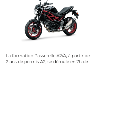
La formation Passerelle A2/A, à partir de
2 ans de permis A2, se déroule en 7h de
cours théoriques et pratiques. Elle
permet de conduire toutes les motos
sans restriction de puissance ni de
cylindrée.
Le véhicule est fourni mais vous devez
prévoir
votre équipement
: Casque et
gants homologués ainsi que blouson,
chaussures montantes et pantalon
long.
L’attestation de formation vous est